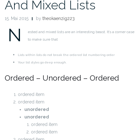
And Mixed Lists
15. Mai 2015
by
theokaenzig223
N
ested and mixed lists are an interesting beast. It’s a corner case
to make sure that
Lists within lists do not break the ordered list numbering order
Your list styles go deep enough.
Ordered – Unordered – Ordered
ordered item
ordered item
unordered
unordered
ordered item
ordered item
ordered item