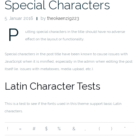
Special Characters
5. Januar 2016
by
theokaenzig223
P
utting special characters in the title should have no adverse
effect on the layout or functionality.
Special characters in the post title have been known to cause issues with
JavaScript when it is minified, especially in the admin when editing the post
itself (ie. issues with metaboxes, media upload, etc.).
Latin Character Tests
This is a test to see if the fonts used in this theme support basic Latin
characters.
!
«
#
$
%
&
‚
(
)
*