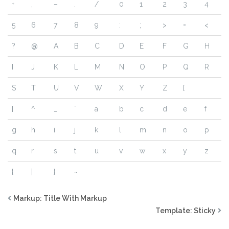
+
,
–
.
/
0
1
2
3
4
5
6
7
8
9
:
;
>
=
<
?
@
A
B
C
D
E
F
G
H
I
J
K
L
M
N
O
P
Q
R
S
T
U
V
W
X
Y
Z
[
]
^
_
`
a
b
c
d
e
f
g
h
i
j
k
l
m
n
o
p
q
r
s
t
u
v
w
x
y
z
{
|
}
~
Markup: Title With Markup
Template: Sticky